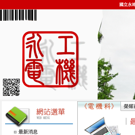
國立永
《電 機 科》
榮耀
最新消息