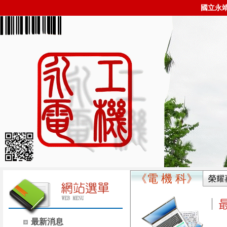
國立永
《電 機 科》
榮耀
最新消息