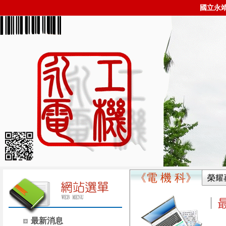
國立永
《電 機 科》
榮耀
最新消息