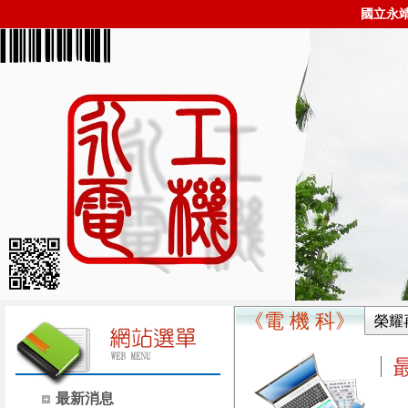
國立永
《電 機 科》
榮耀
最新消息