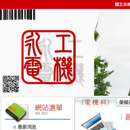
國立永
《電 機 科》
榮耀
最新消息