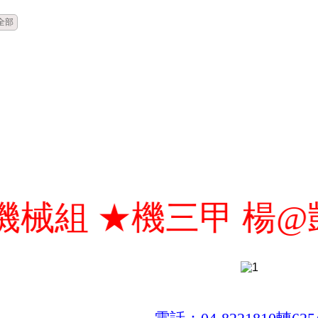
全部
 ★機三甲 楊@凱-