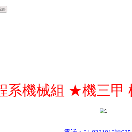
全部
械組 ★機三甲 楊@